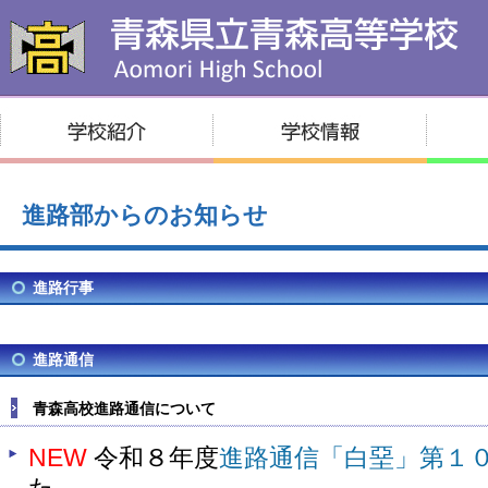
進路部からのお知らせ
進路行事
進路通信
青森高校進路通信について
NEW
令和８年度
進路通信「白堊」第１